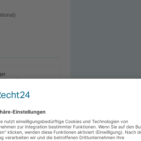
tional)
ger
b, Konsolidierung