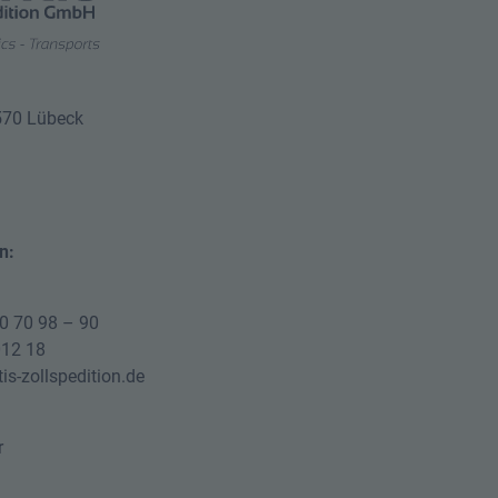
570 Lübeck
n:
80 70 98 – 90
012 18
is-zollspedition.de
r