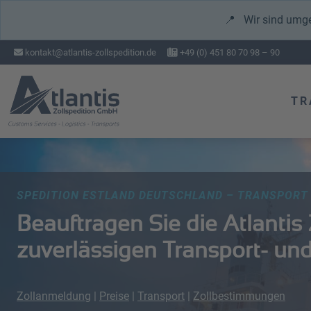
📍
Wir sind umg
kontakt@atlantis-zollspedition.de
+49 (0) 451 80 70 98 – 90
TR
SPEDITION ESTLAND DEUTSCHLAND – TRANSPORT 
Beauftragen Sie die Atlantis 
zuverlässigen Transport- und
Zollanmeldung
|
Preise
|
Transport
|
Zollbestimmungen