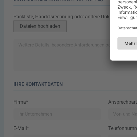
Packliste, Handelsrechnung oder andere Dokumente
Dateien hochladen
IHRE KONTAKTDATEN
Firma*
Ansprechpart
E-Mail*
Telefonnumm