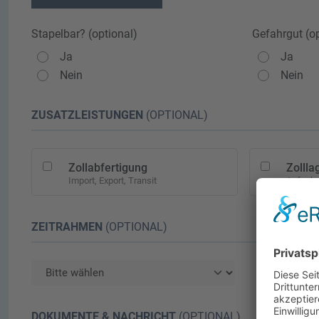
Stapelbar? (optional)
Gefahrgut (op
Ja
Ja
Nein
Nein
ZUSATZLEISTUNGEN
(OPTIONAL)
Zollabfertigung
Zollla
Import, Export, Transit
Aufschu
ZEITRAHMEN
(OPTIONAL)
DOKUMENTE & NACHRICHT
(OPTIONAL)