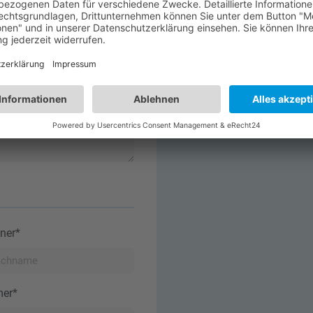
ner*
er*