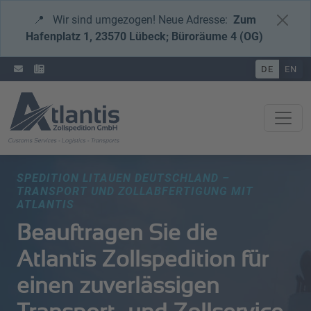
📍
Wir sind umgezogen! Neue Adresse:
Zum
Hafenplatz 1, 23570 Lübeck; Büroräume 4 (OG)
DE
EN
SPEDITION LITAUEN DEUTSCHLAND –
TRANSPORT UND ZOLLABFERTIGUNG MIT
ATLANTIS
Beauftragen Sie die
Atlantis Zollspedition für
einen zuverlässigen