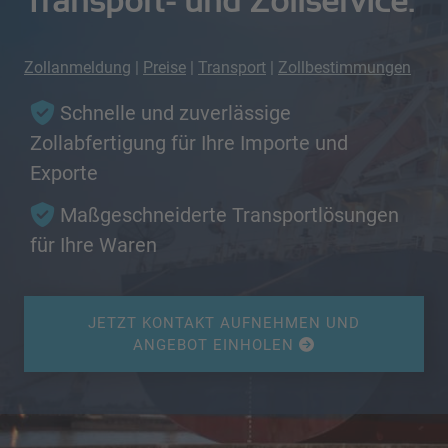
Transport- und Zollservice.
Zollanmeldung
|
Preise
|
Transport
|
Zollbestimmungen
Schnelle und zuverlässige
Zollabfertigung für Ihre Importe und
Exporte
Maßgeschneiderte Transportlösungen
für Ihre Waren
JETZT KONTAKT AUFNEHMEN UND
ANGEBOT EINHOLEN