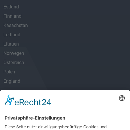
Estland
Finnland
Kasachstan
Lettland
Litauen
Norwegen
Österreich
Polen
England
Schweden
Schweiz
Slowakei